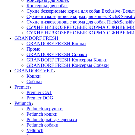
Консервы для кошек
Консервы для собак
Сухие беззерновые корма для собак Exclusive (Бельг
Сухие низкозерновые корма для кошек Rich&Sensitiv
Сухие низкозерновые корма для собак Rich&Sensitiv
СУХИЕ НИЗКОЗЕРНОВЫЕ КОРМА С ЖИВЫМИ ПР
СУХИЕ НИЗКОЗЕРНОВЫЕ КОРМА С ЖИВЫМИ ПР
GRANDORF FRESH
GRANDORF FRESH Кошки
Промо
GRANDORF FRESH Собаки
GRANDORF FRESH Консервы Кошки
GRANDORF FRESH Консервы Собаки
GRANDORF VET
Кошки
Собаки
Premier
Premier CAT
Premier DOG
Petlunch
Petlunch игрушки
Petlunch кошки
Petlunch рыбы, черепахи
Petlunch собаки
Vetlunch