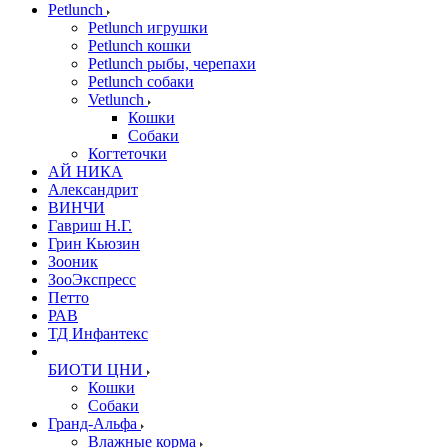
Petlunch
Petlunch игрушки
Petlunch кошки
Petlunch рыбы, черепахи
Petlunch собаки
Vetlunch
Кошки
Собаки
Когтеточки
АЙ НИКА
Александрит
ВИНЧИ
Гавриш Н.Г.
Грин Кьюзин
Зооник
ЗооЭкспресс
Петто
РАВ
ТД Инфантекс
БИОТИ ЦНИ
Кошки
Собаки
Гранд-Альфа
Влажные корма