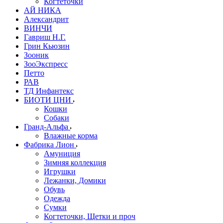
Когтеточки
АЙ НИКА
Александрит
ВИНЧИ
Гавриш Н.Г.
Грин Кьюзин
Зооник
ЗооЭкспресс
Петто
РАВ
ТД Инфантекс
БИОТИ ЦНИ
Кошки
Собаки
Гранд-Альфа
Влажные корма
Фабрика Лион
Амуниция
Зимняя коллекция
Игрушки
Лежанки, Домики
Обувь
Одежда
Сумки
Когтеточки, Щетки и проч