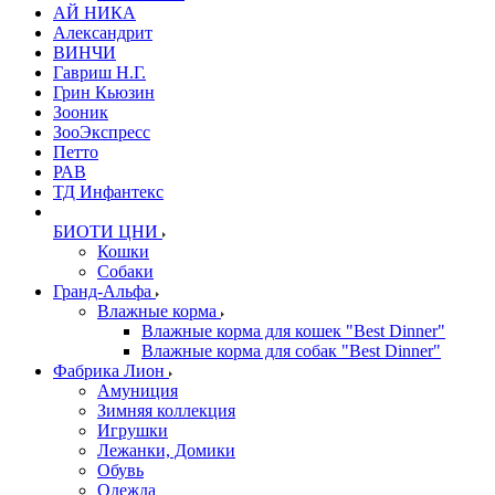
АЙ НИКА
Александрит
ВИНЧИ
Гавриш Н.Г.
Грин Кьюзин
Зооник
ЗооЭкспресс
Петто
РАВ
ТД Инфантекс
БИОТИ ЦНИ
Кошки
Собаки
Гранд-Альфа
Влажные корма
Влажные корма для кошек "Best Dinner"
Влажные корма для собак "Best Dinner"
Фабрика Лион
Амуниция
Зимняя коллекция
Игрушки
Лежанки, Домики
Обувь
Одежда