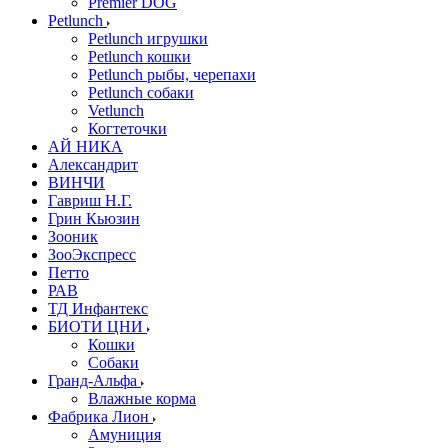
Premier DOG
Petlunch
Petlunch игрушки
Petlunch кошки
Petlunch рыбы, черепахи
Petlunch собаки
Vetlunch
Когтеточки
АЙ НИКА
Александрит
ВИНЧИ
Гавриш Н.Г.
Грин Кьюзин
Зооник
ЗооЭкспресс
Петто
РАВ
ТД Инфантекс
БИОТИ ЦНИ
Кошки
Собаки
Гранд-Альфа
Влажные корма
Фабрика Лион
Амуниция