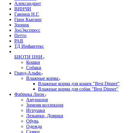
Александрит
ВИНЧИ
Гавриш Н.Г.
Грин Кьюзин
Зооник
ЗооЭкспресс
Петто
РАВ
ТД Инфантекс
БИОТИ ЦНИ
Кошки
Собаки
Гранд-Альфа
Влажные корма
Влажные корма для кошек "Best Dinner"
Влажные корма для собак "Best Dinner"
Фабрика Лион
Амуниция
Зимняя коллекция
Игрушки
Лежанки, Домики
Обувь
Одежда
Сумки