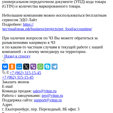
универсальном передаточном документе (УПД) кода товара
(GТIN) и количества маркированного товара.
Небольшим компаниям можно воспользоваться бесплатным
сервисом ЭДО Лайт
Подробнее:
https://
чecтныйзнaк.pф/business/projects/pet_food/accounting/
При наличии вопросов по ЧЗ Вы можете обратиться за
разъяснениями напрямую в ЧЗ
и по каким-то частным случаям в текущей работе с нашей
компанией - к своему менеджеру на территории.
Назад к списку
+7 (962) 315-15-45
+7 (962) 315-15-45
Заказать звонок
E-mail
Команда продаж:
sales@vitup.ru
Работа с заводчиками:
pro@vitup.ru
Поддержка сайта:
support@vitup.ru
Адрес
г. Екатеринбург, пер. Переходный, 8Б офис 3