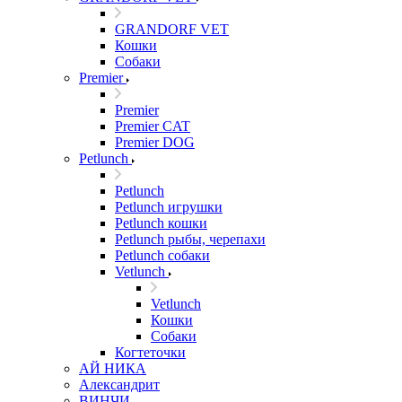
GRANDORF VET
Кошки
Собаки
Premier
Premier
Premier CAT
Premier DOG
Petlunch
Petlunch
Petlunch игрушки
Petlunch кошки
Petlunch рыбы, черепахи
Petlunch собаки
Vetlunch
Vetlunch
Кошки
Собаки
Когтеточки
АЙ НИКА
Александрит
ВИНЧИ