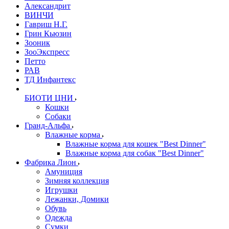
Александрит
ВИНЧИ
Гавриш Н.Г.
Грин Кьюзин
Зооник
ЗооЭкспресс
Петто
РАВ
ТД Инфантекс
БИОТИ ЦНИ
Кошки
Собаки
Гранд-Альфа
Влажные корма
Влажные корма для кошек "Best Dinner"
Влажные корма для собак "Best Dinner"
Фабрика Лион
Амуниция
Зимняя коллекция
Игрушки
Лежанки, Домики
Обувь
Одежда
Сумки