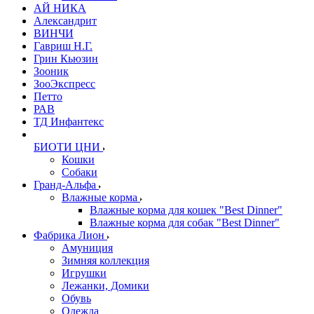
АЙ НИКА
Александрит
ВИНЧИ
Гавриш Н.Г.
Грин Кьюзин
Зооник
ЗооЭкспресс
Петто
РАВ
ТД Инфантекс
БИОТИ ЦНИ
Кошки
Собаки
Гранд-Альфа
Влажные корма
Влажные корма для кошек "Best Dinner"
Влажные корма для собак "Best Dinner"
Фабрика Лион
Амуниция
Зимняя коллекция
Игрушки
Лежанки, Домики
Обувь
Одежда