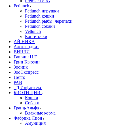
Premier DOG
Petlunch
Petlunch игрушки
Petlunch кошки
Petlunch рыбы, черепахи
Petlunch собаки
Vetlunch
Когтеточки
АЙ НИКА
Александрит
ВИНЧИ
Гавриш Н.Г.
Грин Кьюзин
Зооник
ЗооЭкспресс
Петто
РАВ
ТД Инфантекс
БИОТИ ЦНИ
Кошки
Собаки
Гранд-Альфа
Влажные корма
Фабрика Лион
Амуниция