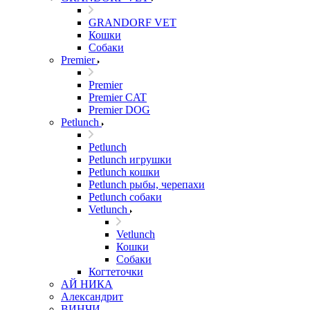
GRANDORF VET
Кошки
Собаки
Premier
Premier
Premier CAT
Premier DOG
Petlunch
Petlunch
Petlunch игрушки
Petlunch кошки
Petlunch рыбы, черепахи
Petlunch собаки
Vetlunch
Vetlunch
Кошки
Собаки
Когтеточки
АЙ НИКА
Александрит
ВИНЧИ